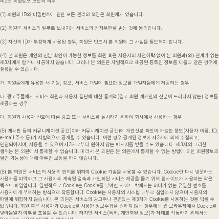
제2조 회원정보 보안의 의무
(1) 회원의 ID와 비밀번호에 관한 모든 관리의 책임은 회원에게 있습니다.
(2) 회원은 서비스의 일부로 보내지는 서비스의 전자우편을 받는 것에 동의합니다.
(3) 자신의 ID가 부정하게 사용된 경우, 회원은 반드시 본 의원에 그 사실을 통보해야 합니다.
(4) 본 의원은 개인의 신분 확인이 가능한 정보를 회원 혹은 사용자의 사전허락 없이 본 의원과(와) 관계가 없는
제3자에게 팔거나 제공하지 않습니다. 그러나 본 의원은 자발적으로 제공된 등록된 정보를 다음과 같은 경우에
활용할 수 있습니다.
가. 회원들에게 유용한 새 기능, 정보, 서비스 개발에 필요한 정보를 개발자들에게 제공하는 경우
나. 광고주들에게 서비스 회원과 사용자 집단에 대한 통계적(결코 회원 개개인의 신분이 드러나지 않는) 정보를
제공하는 경우
다. 회원과 사용자 선호에 따른 광고 또는 서비스를 실시하기 위하여 회사에서 사용하는 경우
(5) 게시판 등의 커뮤니케이션 공간(이하 커뮤니케이션 공간)에 개인신분 확인이 가능한 정보(사용자 이름, ID,
e-mail 주소 등)가 자발적으로 공개될 수 있습니다. 이런 경우 공개된 정보가 제3자에 의해 수집되고,
연관되어지며, 사용될 수 있으며 제3자로부터 원하지 않는 메시지를 받을 수도 있습니다. 제3자의 그러한
행위는 본 의원에서 통제할 수 없습니다. 따라서 본 의원은 본 의원에서 통제할 수 없는 방법에 의한 회원정보의
발견 가능성에 대해 아무런 보장을 하지 않습니다.
(6) 본 의원은 서비스의 사용의 편의를 위하여 Cookie 기술을 사용할 수 있습니다. Cookie란 다시 방문하는
사용자를 파악하고 그 사용자의 계속된 접속과 개인화된 서비스 제공을 돕기 위해 웹사이트가 사용하는 작은
텍스트 파일입니다. 일반적으로 Cookie는 Cookie를 부여한 사이트 밖에서는 의미가 없는 유일한 번호를
사용자에게 부여하는 방식으로 작동합니다. Cookie는 사용자의 시스템 내부로 침입하지 않으며 사용자의
파일에 위험하지 않습니다. 본 의원은 서비스의 광고주나 관련있는 제3자가 Cookie를 사용하는 것을 막을 수
없습니다. 회원 혹은 사용자가 Cookie를 사용한 정보수집을 원하지 않는 경우에는 웹 브라우저에서 Cookie를
받아들일지 여부를 조절할 수 있습니다. 하지만 서비스(특히, 개인화된 정보)가 제대로 작동하기 위해서는