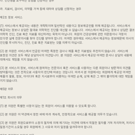
다. 진단명을 요구하는 상담을 신청하는 경우
라. 치료비, 검사비, 의약품 가격 등에 대하여 상담을 신청하는 경우
제2조 정보 서비스
(1) 서비스에서 제공되는 내용은 개략적이며 일반적인 내용이고 정보제공만을 위해 제공됩니다. 서비스에서
제공되는 정보나 상담은 절대로 의학적인 진단을 대신할 수 없습니다. 서비스에서 제공되는 정보나 상담은 결코
의학적 진단, 진료 혹은 치료를 대신하려는 목적이 아닙니다. 회원의 건강상태에 관한 의문점이나 걱정이
있다면 실제 전문의사를 찾아 진단을 받아야 합니다. 어떠한 경우에도 서비스에서 제공하는 정보때문에 의사의
진단을 무시하거나, 진단, 진료 혹은 치료받는 것을 미루지 마십시오.
(2) 본 의원은 서비스에서 언급된 어떠한 특정한 검사나 제품 혹은 치료법도 추천하지 않습니다. 서비스에
표현된 의견은 모두 해당 상담의사의 의견입니다. 본 의원은 서비스에서 제공된 어떠한 문서나 상담의 내용에
대해서도 책임을 지지 않습니다.
(3) 본 서비스의 정보, 서비스에 참여하는 전문의사 혹은 서비스를 사용하는 다른 회원이나 방문객의 의견을
받아들이는 것은 전적으로 사용자의 판단에 따르는 것입니다. 따라서 본 의원에서는 회원에게 제공된 어떠한
제품의 활용, 정보, 아이디어 혹은 지시로부터 비롯하는 어떠한 손해, 상해 혹은 그 밖의 불이익에 대한 책임을
지지 않습니다.
제5장 의무
제1조 회사의 의무
(1) 본 의원은 특별한 사정이 없는 한 회원이 서비스를 이용할 수 있도록 합니다.
(2) 본 의원은 이 약관에서 정한 바에 따라 계속적, 안정적으로 서비스를 제공할 의무가 있습니다.
(3) 본 의원은 회원으로부터 소정의 절차에 의해 제기되는 의견에 대해서 적절한 절차를 거쳐 처리하며, 처리시
일정기간이 소요될 경우 회원에게 그 사유와 처리 일정을 알려주어야 합니다.